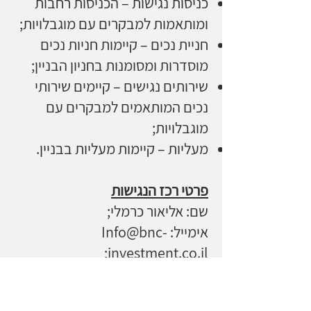
כניסות נגישות – הכניסות רחבות
ומותאמות למבקרים עם מוגבלויות;
חניית נכים – קיימות חניות נכים
מוסדרות ומסומנות בחניון הבניין;
שירותים נגישים – קיימים שירותי
נכים המותאמים למבקרים עם
מוגבלויות;
מעליות – קיימות מעליות בבניין.
פרטי רכז הנגישות
שם: אליאור כרמלי;
אימייל:
Info@bnc-
;
investment.co.il
טלפון:
072-3972355
נתקלתם בבעיה? ספרו לנו!